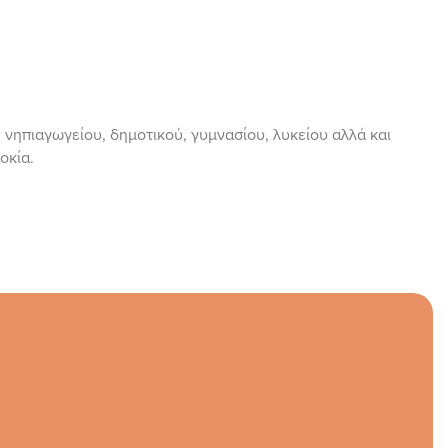
νηπιαγωγείου, δημοτικού, γυμνασίου, λυκείου αλλά και
δοκία.
P
l
a
y
V
i
d