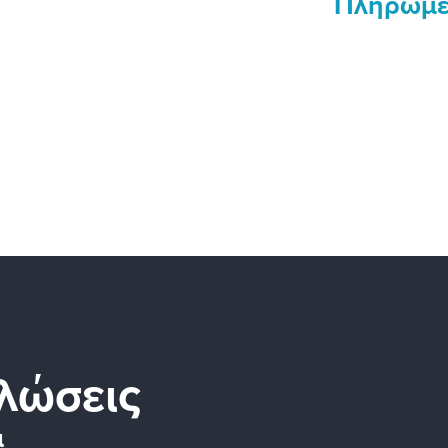
Πληρωμέ
λώσεις
α