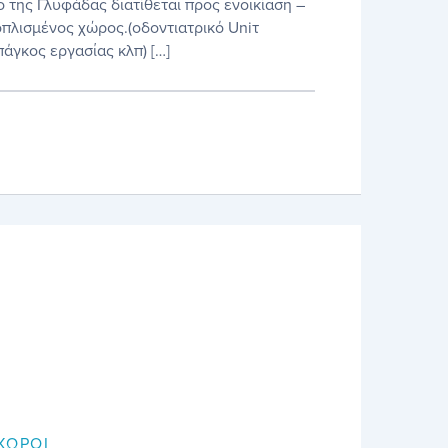
ο της Γλυφάδας διατίθεται προς ενοικίαση –
πλισμένος χώρος.(οδοντιατρικό Uniτ
πάγκος εργασίας κλπ) […]
ΧΏΡΟΙ