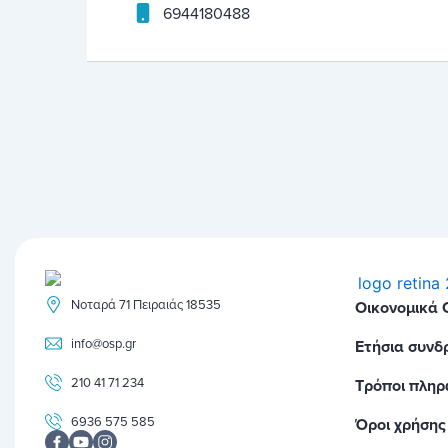
6944180488
Νοταρά 71 Πειραιάς 18535
Οικονομικά
info@osp.gr
Ετήσια συνδ
210 41 71 234
Τρόποι πλη
6936 575 585
Όροι χρήσης