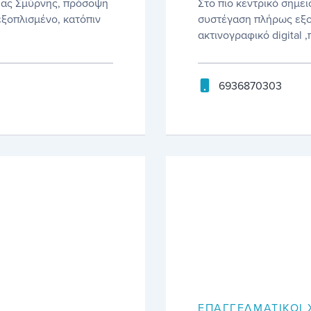
Νέας Σμύρνης, πρόσοψη
Στο πιο κεντρικό σημεί
εξοπλισμένο, κατόπιν
συστέγαση πλήρως εξο
ακτινογραφικό digital ,
6936870303
ΕΠΑΓΓΕΛΜΑΤΙΚΟΊ 