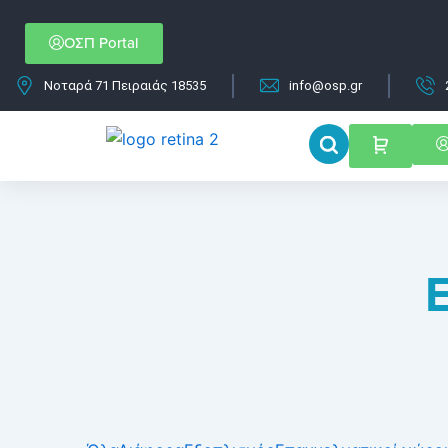
Μετάβαση
στο
ΟΣΠ Portal
περιεχόμενο
Νοταρά 71 Πειραιάς 18535
info@osp.gr