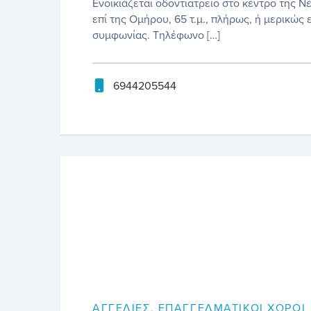
Ενοικιάζεται οδοντιατρείο στο κέντρο της 
επί της Ομήρου, 65 τ.μ., πλήρως, ή μερικώς 
συμφωνίας. Τηλέφωνο […]
6944205544
ΑΓΓΕΛΊΕΣ
,
ΕΠΑΓΓΕΛΜΑΤΙΚΟΊ ΧΏΡΟΙ