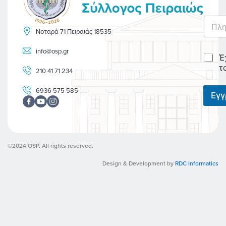
E
m
Νοταρά 71 Πειραιάς 18535
a
i
info@osp.gr
C
Έ
l
h
*
τ
210 41 71 234
e
c
6936 575 585
k
Εγ
b
o
x
e
s
©2024 OSP. All rights reserved.
*
Design & Development by
RDC Informatics