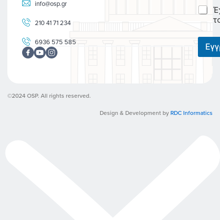
i
info@osp.gr
C
Έ
l
h
*
τ
210 41 71 234
e
c
6936 575 585
k
Εγ
b
o
x
e
s
©2024 OSP. All rights reserved.
*
Design & Development by
RDC Informatics