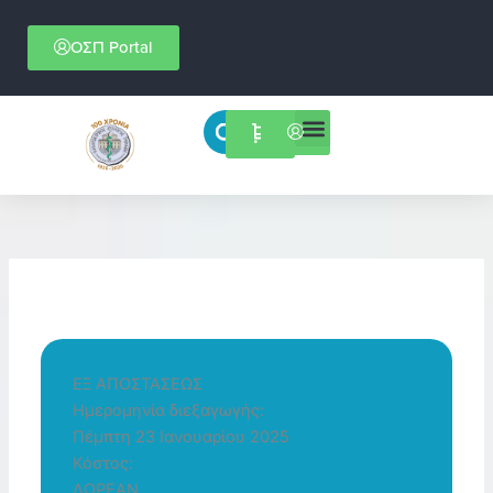
Μετάβαση
στο
ΟΣΠ Portal
περιεχόμενο
Menu
Επιστημονικές εκδηλώσεις
ΕΞ ΑΠΟΣΤΑΣΕΩΣ
Ημερομηνία διεξαγωγής:
Πέμπτη 23 Ιανουαρίου 2025
Κόστος:
ΔΩΡΕΑΝ