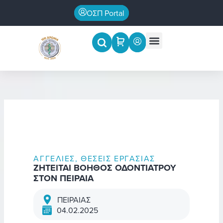
Μετάβαση
ΟΣΠ Portal
στο
περιεχόμενο
Menu
Επιστημονικές εκδηλώσεις
ΑΓΓΕΛΊΕΣ
,
ΘΈΣΕΙΣ ΕΡΓΑΣΊΑΣ
ΖΗΤΕΙΤΑΙ ΒΟΗΘΟΣ ΟΔΟΝΤΙΑΤΡΟΥ
ΣΤΟΝ ΠΕΙΡΑΙΑ
ΠΕΙΡΑΙΑΣ
04.02.2025