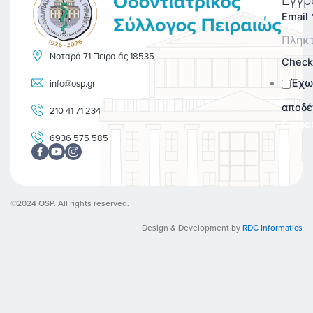
Email
Νοταρά 71 Πειραιάς 18535
Chec
info@osp.gr
Έχω
αποδέ
210 41 71 234
Εγγρα
6936 575 585
©2024 OSP. All rights reserved.
Design & Development by
RDC Informatics