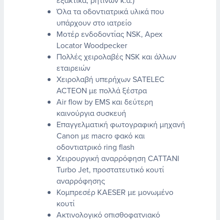
εξακτικά, ρητινών κ.ά.)
Όλα τα οδοντιατρικά υλικά που
υπάρχουν στο ιατρείο
Μοτέρ ενδοδοντίας NSK, Apex
Locator Woodpecker
Πολλές χειρολαβές NSK και άλλων
εταιρειών
Χειρολαβή υπερήχων SATELEC
ACTEON με πολλά ξέστρα
Air flow by EMS και δεύτερη
καινούργια συσκευή
Επαγγελματική φωτογραφική μηχανή
Canon με macro φακό και
οδοντιατρικό ring flash
Χειρουργική αναρρόφηση CATTANI
Turbo Jet, προστατευτικό κουτί
αναρρόφησης
Κομπρεσέρ KAESER με μονωμένο
κουτί
Ακτινολογικό οπισθοφατνιακό