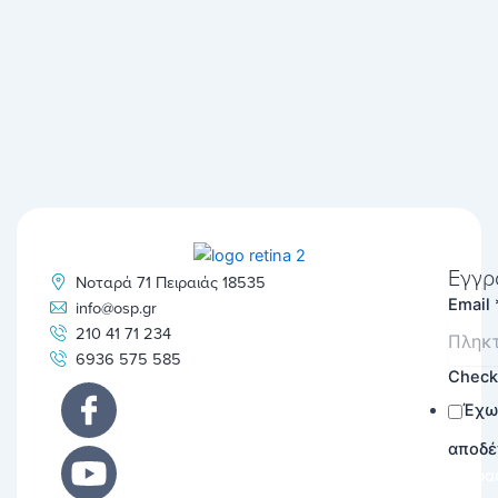
Εγγρ
Νοταρά 71 Πειραιάς 18535
Email
info@osp.gr
210 41 71 234
6936 575 585
Chec
Έχω
αποδέ
Εγγρα