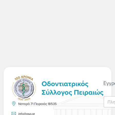
Εγγρ
E
m
Νοταρά 71 Πειραιάς 18535
a
i
info@osp.gr