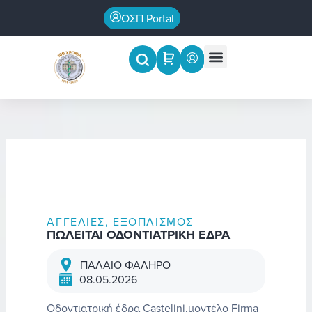
Μετάβαση
ΟΣΠ Portal
στο
περιεχόμενο
Menu
Επιστημονικές εκδηλώσεις
ΑΓΓΕΛΊΕΣ
,
ΕΞΟΠΛΙΣΜΌΣ
ΠΩΛΕΙΤΑΙ ΟΔΟΝΤΙΑΤΡΙΚΗ ΕΔΡΑ
ΠΑΛΑΙΟ ΦΑΛΗΡΟ
08.05.2026
Οδοντιατρική έδρα Castelini,μοντέλο Firma