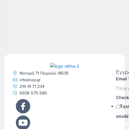
Εγγρ
Νοταρά 71 Πειραιάς 18535
Email
info@osp.gr
210 41 71 234
6936 575 585
Chec
Έχω
αποδέ
Εγγρα