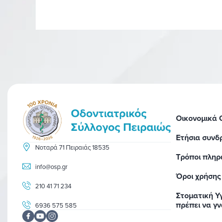
Οικονομικά
Ετήσια συνδ
Νοταρά 71 Πειραιάς 18535
Τρόποι πλη
info@osp.gr
Όροι χρήσης
210 41 71 234
Στοματική Υγ
πρέπει να γ
6936 575 585