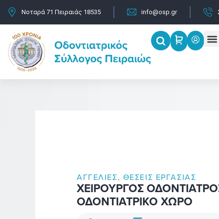
Μετάβαση
Νοταρά 71 Πειραιάς 18535
info@osp.gr
στο
περιεχόμενο
M
Επισ
ΑΓΓΕΛΊΕΣ
,
ΘΈΣΕΙΣ ΕΡΓΑΣΊΑΣ
ΧΕΙΡΟΥΡΓΟΣ ΟΔΟΝΤΙΑΤΡΟ
ΟΔΟΝΤΙΑΤΡΙΚΟ ΧΩΡΟ