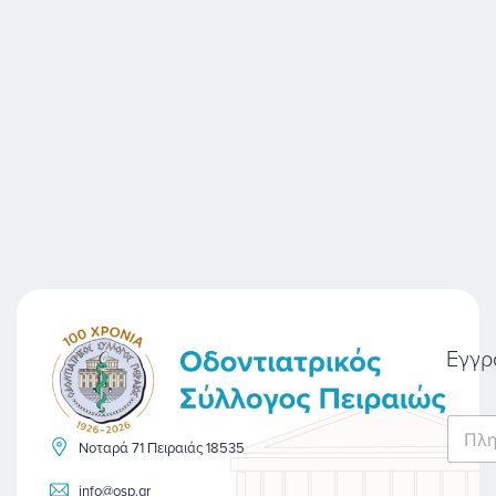
Εγγρ
E
m
Νοταρά 71 Πειραιάς 18535
a
i
info@osp.gr