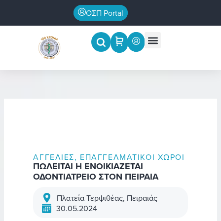
Μετάβαση
ΟΣΠ Portal
στο
περιεχόμενο
Menu
Επιστημονικές εκδηλώσεις
ΑΓΓΕΛΊΕΣ
,
ΕΠΑΓΓΕΛΜΑΤΙΚΟΊ ΧΏΡΟΙ
ΠΩΛΕΙΤΑΙ Η ΕΝΟΙΚΙΑΖΕΤΑΙ
ΟΔΟΝΤΙΑΤΡΕΙΟ ΣΤΟΝ ΠΕΙΡΑΙΑ
Πλατεία Τερψιθέας, Πειραιάς
30.05.2024