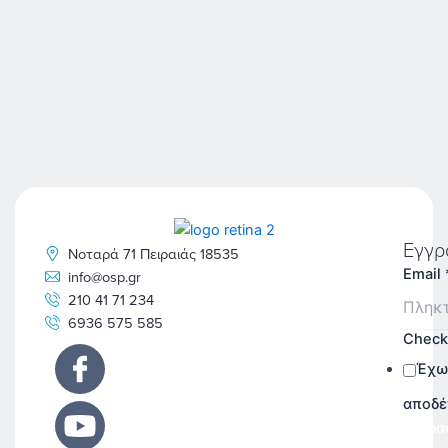
Εγγρ
Νοταρά 71 Πειραιάς 18535
Email
info@osp.gr
210 41 71 234
6936 575 585
Chec
Έχω
αποδέ
Εγγρα