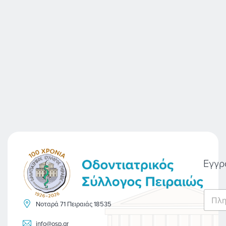
Εγγρ
E
m
Νοταρά 71 Πειραιάς 18535
a
i
info@osp.gr