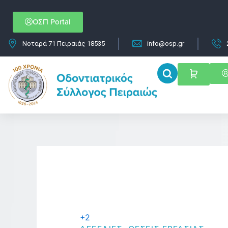
Μετάβαση
στο
ΟΣΠ Portal
περιεχόμενο
Νοταρά 71 Πειραιάς 18535
info@osp.gr
+2