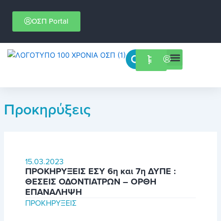
Μετάβαση
στο
ΟΣΠ Portal
περιεχόμενο
Menu
Επιστημονικές εκδηλώσεις
Προκηρύξεις
Σελίδα
Σελίδα
15.03.2023
ΠΡΟΚΗΡΥΞΕΙΣ ΕΣΥ 6η και 7η ΔΥΠΕ :
ΘΕΣΕΙΣ ΟΔΟΝΤΙΑΤΡΩΝ – ΟΡΘΗ
ΕΠΑΝΑΛΗΨΗ
ΠΡΟΚΗΡΎΞΕΙΣ