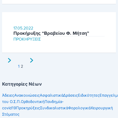
17.05.2022
Προκήρυξης “Βραβείου Φ. Μήτση”
ΠΡΟΚΗΡΎΞΕΙΣ
1
2
Κατηγορίες Νέων
Άδειες
Ανακοινώσεις
Ασφαλιστικά
Δράσεις
Ειδικότητες
Επαγγελμ
του Ο.Σ.Π.
Ορθοδοντική
Πανδημία-
covid19
Προκηρύξεις
Συνδικαλιστικά
Φορολογικά
Χειρουργική
Στόματος