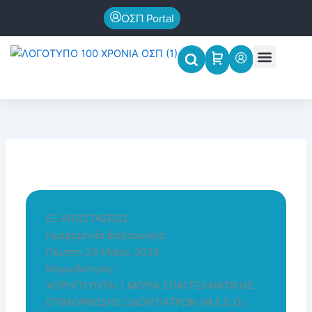
Μετάβαση
ΟΣΠ Portal
στο
περιεχόμενο
Menu
Επιστημονικές εκδηλώσεις
ΕΞ ΑΠΟΣΤΑΣΕΩΣ
Ημερομηνία διεξαγωγής:
Πέμπτη 28 Μαΐου 2026
Μοριοδότηση:
ΧΟΡΗΓΟΥΝΤΑΙ 1 MOΡΙΑ ΕΠΑΓΓΕΛΜΑΤΙΚΗΣ
ΕΠΙΜΟΡΦΩΣΗΣ ΟΔΟΝΤΙΑΤΡΩΝ (Μ.Ε.Ε.Ο.)