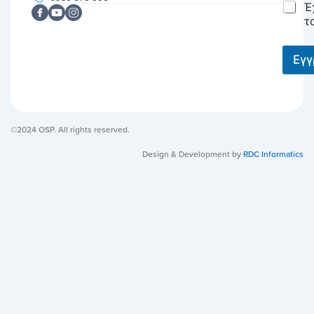
C
Έ
l
h
*
τ
e
c
k
Εγ
b
o
x
e
s
©2024 OSP. All rights reserved.
*
Design & Development by
RDC Informatics