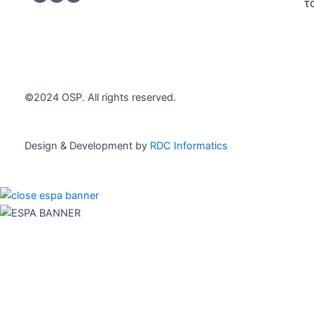
h
*
τ
e
c
Εγγρα
k
b
o
x
e
©2024 OSP. All rights reserved.
s
*
Design & Development by
RDC Informatics