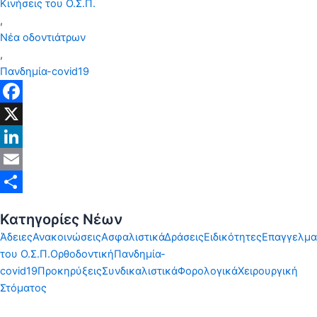
Κινήσεις του Ο.Σ.Π.
,
Νέα οδοντιάτρων
,
Πανδημία-covid19
Facebook
X
LinkedIn
Email
Share
Κατηγορίες Νέων
Άδειες
Ανακοινώσεις
Ασφαλιστικά
Δράσεις
Ειδικότητες
Επαγγελμα
του Ο.Σ.Π.
Ορθοδοντική
Πανδημία-
covid19
Προκηρύξεις
Συνδικαλιστικά
Φορολογικά
Χειρουργική
Στόματος