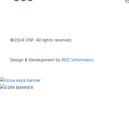
h
*
τ
e
c
Εγγρα
k
b
o
x
e
©2024 OSP. All rights reserved.
s
*
Design & Development by
RDC Informatics