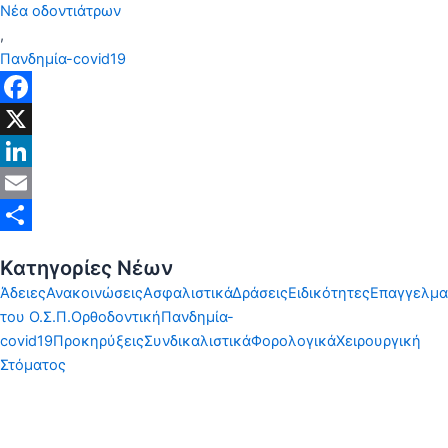
Νέα οδοντιάτρων
,
Πανδημία-covid19
Facebook
X
LinkedIn
Email
Share
Κατηγορίες Νέων
Άδειες
Ανακοινώσεις
Ασφαλιστικά
Δράσεις
Ειδικότητες
Επαγγελμα
του Ο.Σ.Π.
Ορθοδοντική
Πανδημία-
covid19
Προκηρύξεις
Συνδικαλιστικά
Φορολογικά
Χειρουργική
Στόματος