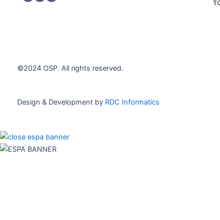
h
*
τ
e
c
Εγγρα
k
b
o
x
e
©2024 OSP. All rights reserved.
s
*
Design & Development by
RDC Informatics