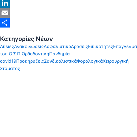
X
LinkedIn
Email
Share
Κατηγορίες Νέων
Άδειες
Ανακοινώσεις
Ασφαλιστικά
Δράσεις
Ειδικότητες
Επαγγελμα
του Ο.Σ.Π.
Ορθοδοντική
Πανδημία-
covid19
Προκηρύξεις
Συνδικαλιστικά
Φορολογικά
Χειρουργική
Στόματος