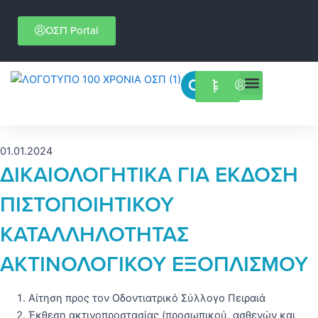
Μετάβαση
στο
ΟΣΠ Portal
περιεχόμενο
Menu
Επιστημονικές εκδηλώσεις
01.01.2024
ΔΙΚΑΙΟΛΟΓΗΤΙΚΑ ΓΙΑ ΕΚΔΟΣΗ
ΠΙΣΤΟΠΟΙΗΤΙΚΟΥ
ΚΑΤΑΛΛΗΛΟΤΗΤΑΣ
ΑΚΤΙΝΟΛΟΓΙΚΟΥ ΕΞΟΠΛΙΣΜΟΥ
Αίτηση προς τον Οδοντιατρικό Σύλλογο Πειραιά
Έκθεση ακτινοπροστασίας (προσωπικού, ασθενών και