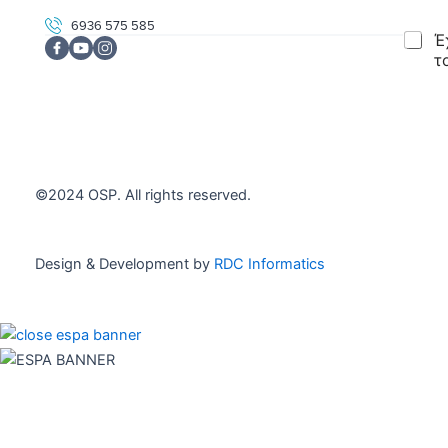
a
i
6936 575 585
C
Έ
l
h
*
τ
e
c
Εγγρα
k
b
o
x
e
©2024 OSP. All rights reserved.
s
*
Design & Development by
RDC Informatics