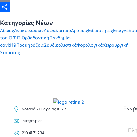
Email
Share
Κατηγορίες Νέων
Άδειες
Ανακοινώσεις
Ασφαλιστικά
Δράσεις
Ειδικότητες
Επαγγελμα
του Ο.Σ.Π.
Ορθοδοντική
Πανδημία-
covid19
Προκηρύξεις
Συνδικαλιστικά
Φορολογικά
Χειρουργική
Στόματος
Εγγρ
Νοταρά 71 Πειραιάς 18535
info@osp.gr
E
m
210 41 71 234