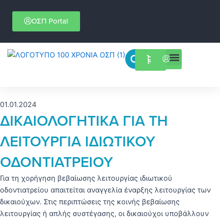
Μετάβαση
στο
ΟΣΠ Portal
περιεχόμενο
Menu
Επιστημονικές εκδηλώσεις
01.01.2024
ΔΙΚΑΙΟΛΟΓΗΤΙΚΑ ΓΙΑ ΤΗ
ΛΕΙΤΟΥΡΓΙΑ ΙΔΙΩΤΙΚΟΥ
ΟΔΟΝΤΙΑΤΡΕΙΟΥ
Για τη χορήγηση βεβαίωσης λειτουργίας ιδιωτικού
οδοντιατρείου απαιτείται αναγγελία έναρξης λειτουργίας των
δικαιούχων. Στις περιπτώσεις της κοινής βεβαίωσης
λειτουργίας ή απλής συστέγασης, οι δικαιούχοι υποβάλλουν