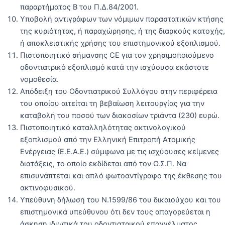
παραρτήματος Β του Π.Δ.84/2001.
Υποβολή αντιγράφων των νόμιμων παραστατικών κτήσης
της κυριότητας, ή παραχώρησης, ή της διαρκούς κατοχής,
ή αποκλειστικής χρήσης του επιστημονικού εξοπλισμού.
Πιστοποιητικό σήμανσης CE για τον χρησιμοποιούμενο
οδοντιατρικό εξοπλισμό κατά την ισχύουσα εκάστοτε
νομοθεσία.
Απόδειξη του Οδοντιατρικού Συλλόγου στην περιφέρεια
του οποίου αιτείται τη βεβαίωση λειτουργίας για την
καταβολή του ποσού των διακοσίων τριάντα (230) ευρώ.
Πιστοποιητικό καταλληλότητας ακτινολογικού
εξοπλισμού από την Ελληνική Επιτροπή Ατομικής
Ενέργειας (Ε.Ε.Α.Ε.) σύμφωνα με τις ισχύουσες κείμενες
διατάξεις, το οποίο εκδίδεται από τον Ο.Σ.Π. Να
επισυνάπτεται και απλό φωτοαντίγραφο της έκθεσης του
ακτινοφυσικού.
Υπεύθυνη δήλωση του Ν.1599/86 του δικαιούχου και του
επιστημονικά υπεύθυνου ότι δεν τους απαγορεύεται η
άσκηση ιδιωτικά του οδοντιατρικού επαγγέλματος.