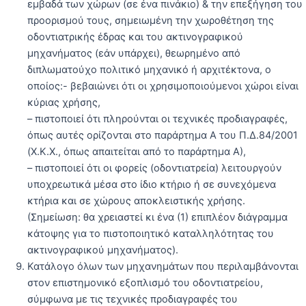
εμβαδά των χώρων (σε ένα πινάκιο) & την επεξήγηση του
προορισμού τους, σημειωμένη την χωροθέτηση της
οδοντιατρικής έδρας και του ακτινογραφικού
μηχανήματος (εάν υπάρχει), θεωρημένο από
διπλωματούχο πολιτικό μηχανικό ή αρχιτέκτονα, ο
οποίος:- βεβαιώνει ότι οι χρησιμοποιούμενοι χώροι είναι
κύριας χρήσης,
– πιστοποιεί ότι πληρούνται οι τεχνικές προδιαγραφές,
όπως αυτές ορίζονται στο παράρτημα Α του Π.Δ.84/2001
(Χ.Κ.Χ., όπως απαιτείται από το παράρτημα Α),
– πιστοποιεί ότι οι φορείς (οδοντιατρεία) λειτουργούν
υποχρεωτικά μέσα στο ίδιο κτήριο ή σε συνεχόμενα
κτήρια και σε χώρους αποκλειστικής χρήσης.
(Σημείωση: θα χρειαστεί κι ένα (1) επιπλέον διάγραμμα
κάτοψης για το πιστοποιητικό καταλληλότητας του
ακτινογραφικού μηχανήματος).
Κατάλογο όλων των μηχανημάτων που περιλαμβάνονται
στον επιστημονικό εξοπλισμό του οδοντιατρείου,
σύμφωνα με τις τεχνικές προδιαγραφές του