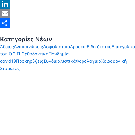
X
LinkedIn
Email
Share
Κατηγορίες Νέων
Άδειες
Ανακοινώσεις
Ασφαλιστικά
Δράσεις
Ειδικότητες
Επαγγελμα
του Ο.Σ.Π.
Ορθοδοντική
Πανδημία-
covid19
Προκηρύξεις
Συνδικαλιστικά
Φορολογικά
Χειρουργική
Στόματος