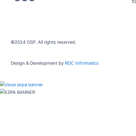
h
*
τ
e
c
Εγγρα
k
b
o
x
e
©2024 OSP. All rights reserved.
s
*
Design & Development by
RDC Informatics