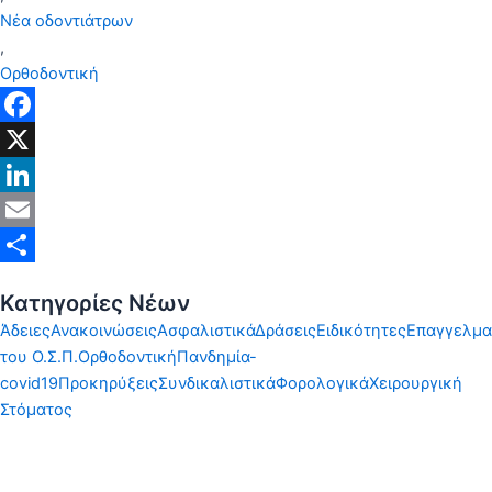
Νέα οδοντιάτρων
,
Ορθοδοντική
Facebook
X
LinkedIn
Email
Share
Κατηγορίες Νέων
Άδειες
Ανακοινώσεις
Ασφαλιστικά
Δράσεις
Ειδικότητες
Επαγγελμα
του Ο.Σ.Π.
Ορθοδοντική
Πανδημία-
covid19
Προκηρύξεις
Συνδικαλιστικά
Φορολογικά
Χειρουργική
Στόματος