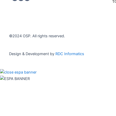
h
*
τ
e
c
Εγγρα
k
b
o
x
e
©2024 OSP. All rights reserved.
s
*
Design & Development by
RDC Informatics