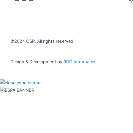
h
*
τ
e
c
Εγγρα
k
b
o
x
e
©2024 OSP. All rights reserved.
s
*
Design & Development by
RDC Informatics