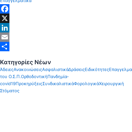
Επαγγελματικά
Facebook
X
LinkedIn
Email
Share
Κατηγορίες Νέων
Άδειες
Ανακοινώσεις
Ασφαλιστικά
Δράσεις
Ειδικότητες
Επαγγελμα
του Ο.Σ.Π.
Ορθοδοντική
Πανδημία-
covid19
Προκηρύξεις
Συνδικαλιστικά
Φορολογικά
Χειρουργική
Στόματος