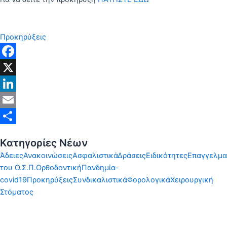
Προκηρύξεις
Facebook
X
LinkedIn
Email
Share
Κατηγορίες Νέων
Άδειες
Ανακοινώσεις
Ασφαλιστικά
Δράσεις
Ειδικότητες
Επαγγελμα
του Ο.Σ.Π.
Ορθοδοντική
Πανδημία-
covid19
Προκηρύξεις
Συνδικαλιστικά
Φορολογικά
Χειρουργική
Στόματος