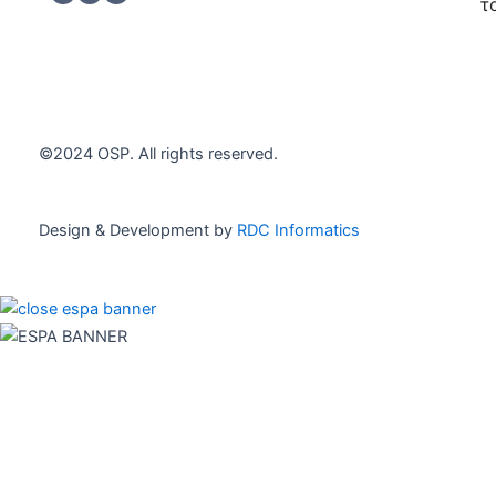
h
*
τ
e
c
Εγγρα
k
b
o
x
e
©2024 OSP. All rights reserved.
s
*
Design & Development by
RDC Informatics