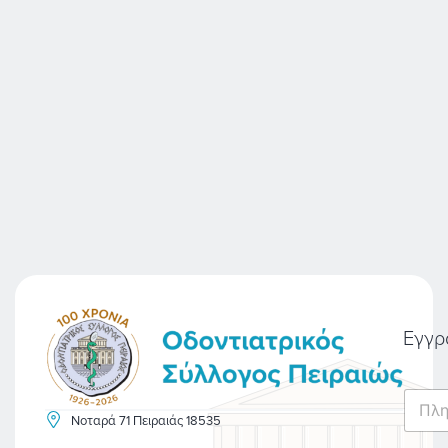
Εγγρ
E
m
Νοταρά 71 Πειραιάς 18535
a