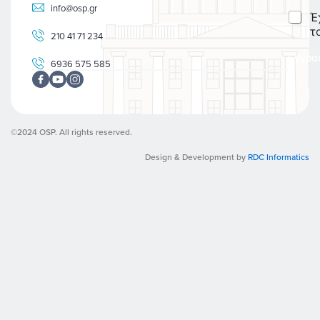
i
info@osp.gr
C
Έ
l
h
*
τ
210 41 71 234
e
c
Εγγρα
6936 575 585
k
b
o
x
e
©2024 OSP. All rights reserved.
s
*
Design & Development by
RDC Informatics