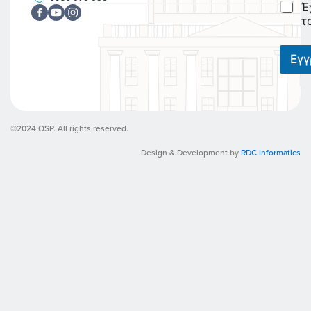
C
Έ
l
h
*
τ
e
c
k
Εγ
b
o
x
e
s
©2024 OSP. All rights reserved.
*
Design & Development by
RDC Informatics