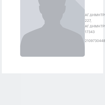
ΑΓ.ΔΗΜΗΤΡ
227,
ΑΓ.ΔΗΜΗΤΡΙ
17343
210973044