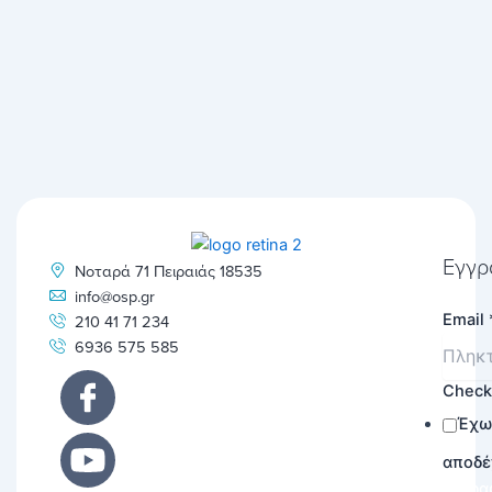
Εγγρ
Νοταρά 71 Πειραιάς 18535
info@osp.gr
Email
210 41 71 234
6936 575 585
Chec
Έχω
αποδέ
Εγγρα