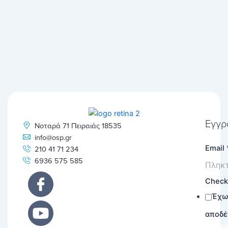
Εγγρ
Νοταρά 71 Πειραιάς 18535
info@osp.gr
Email
210 41 71 234
6936 575 585
Chec
Έχω
αποδέ
Εγγρα