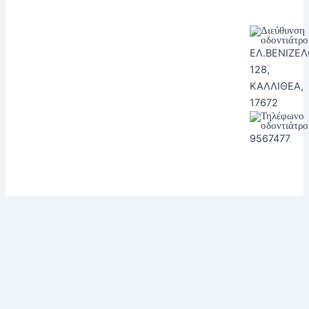
ΕΛ.ΒΕΝΙΖΕ
128,
ΚΑΛΛΙΘΕΑ,
17672
9567477