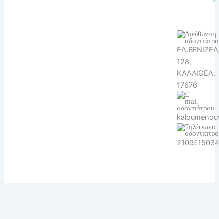
ΕΛ.ΒΕΝΙΖΕ
128,
ΚΑΛΛΙΘΕΑ,
17676
kaloumenou
2109515034