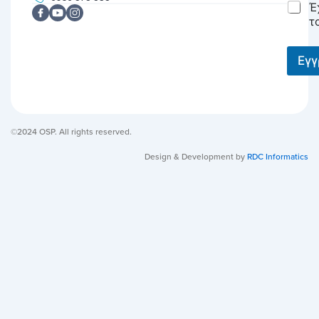
C
Έ
l
h
*
τ
e
c
k
Εγ
b
o
x
e
s
©2024 OSP. All rights reserved.
*
Design & Development by
RDC Informatics