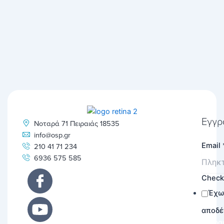
Εγγρ
Νοταρά 71 Πειραιάς 18535
info@osp.gr
Email
210 41 71 234
6936 575 585
Chec
Έχω
αποδέ
Εγγρα