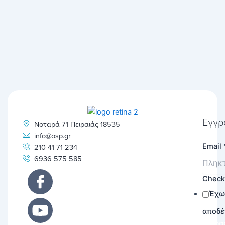
Εγγρ
Νοταρά 71 Πειραιάς 18535
info@osp.gr
Email
210 41 71 234
6936 575 585
Chec
Έχω
αποδέ
Εγγρα