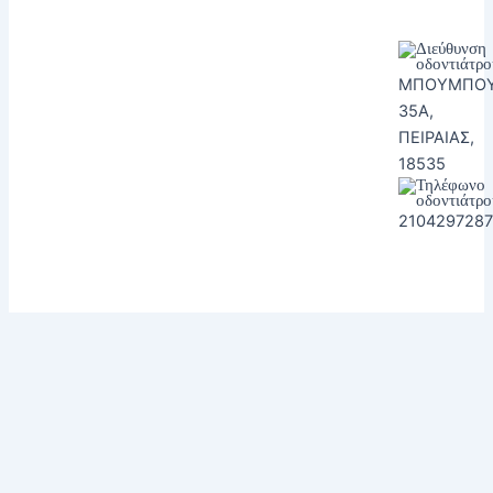
ΜΠΟΥΜΠΟΥ
35Α,
ΠΕΙΡΑΙΑΣ,
18535
2104297287