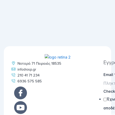
Εγγρ
Νοταρά 71 Πειραιάς 18535
info@osp.gr
Email
210 41 71 234
6936 575 585
Chec
Έχω
αποδέ
Εγγρα