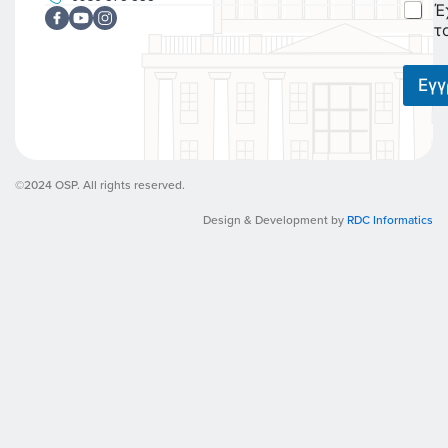
C
Έ
l
h
*
τ
e
c
k
Εγ
b
o
x
e
s
©2024 OSP. All rights reserved.
*
Design & Development by
RDC Informatics