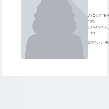
ΛΕΩΦ.ΙΠΠΟ
100,
ΣΑΛΑΜΙΝΑ,
18900
210467644