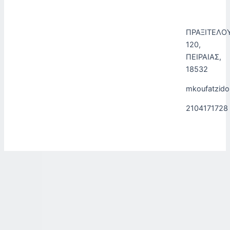
ΠΡΑΞΙΤΕΛΟ
120,
ΠΕΙΡΑΙΑΣ,
18532
mkoufatzid
2104171728