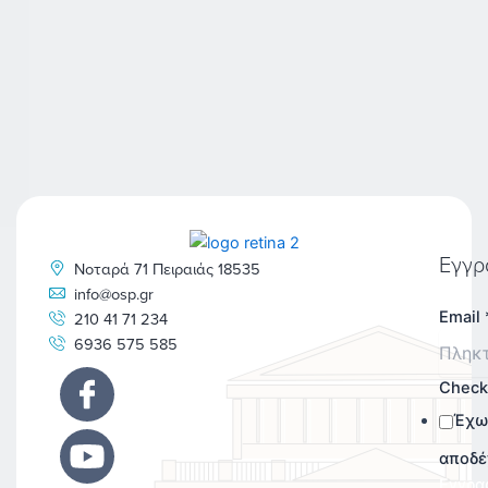
Εγγρ
Νοταρά 71 Πειραιάς 18535
info@osp.gr
Email
210 41 71 234
6936 575 585
Chec
Έχω
αποδέ
Εγγρα