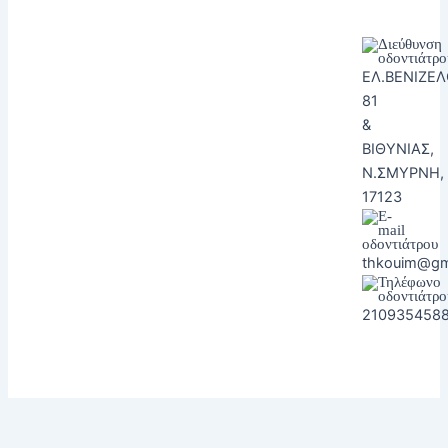
ΕΛ.ΒΕΝΙΖΕ
81
&
ΒΙΘΥΝΙΑΣ,
Ν.ΣΜΥΡΝΗ,
17123
thkouim@gm
210935458