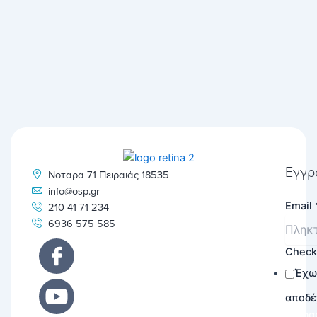
Εγγρ
Νοταρά 71 Πειραιάς 18535
info@osp.gr
Email
210 41 71 234
6936 575 585
Chec
Έχω
αποδέ
Εγγρα