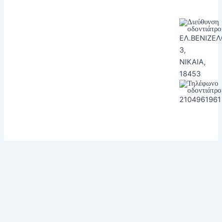
ΕΛ.ΒΕΝΙΖΕ
3,
ΝΙΚΑΙΑ,
18453
2104961961