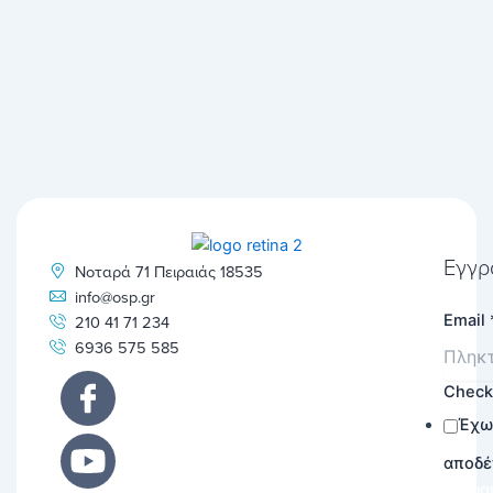
Εγγρ
Νοταρά 71 Πειραιάς 18535
info@osp.gr
Email
210 41 71 234
6936 575 585
Chec
Έχω
αποδέ
Εγγρα