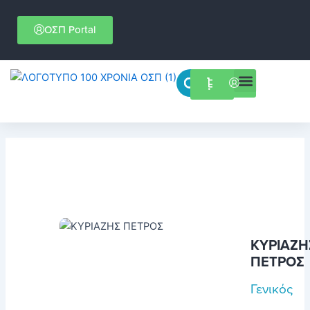
Μετάβαση
στο
ΟΣΠ Portal
περιεχόμενο
Menu
Επιστημονικές εκδηλώσεις
ΚΥΡΙΑΖΗ
ΠΕΤΡΟΣ
Γενικός