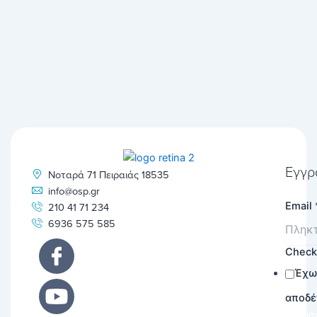
Εγγρ
Νοταρά 71 Πειραιάς 18535
info@osp.gr
Email
210 41 71 234
6936 575 585
Chec
Έχω
αποδέ
Εγγρα