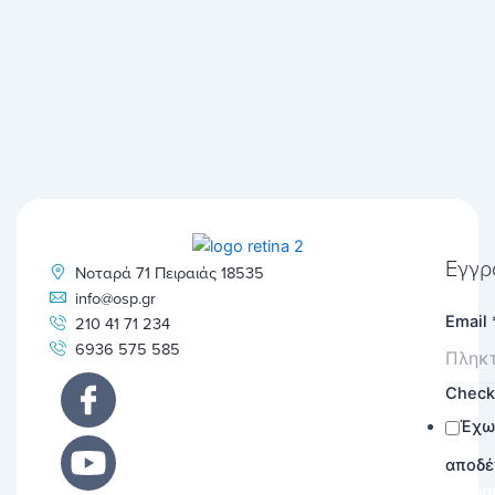
Εγγρ
Νοταρά 71 Πειραιάς 18535
info@osp.gr
Email
210 41 71 234
6936 575 585
Chec
Έχω
αποδέ
Εγγρα