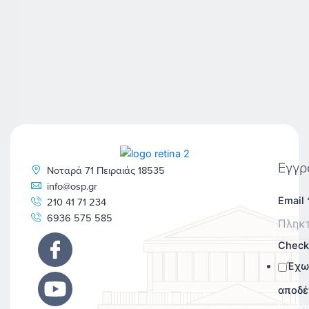
Εγγρ
Νοταρά 71 Πειραιάς 18535
info@osp.gr
Email
210 41 71 234
6936 575 585
Chec
Έχω
αποδέ
Εγγρα