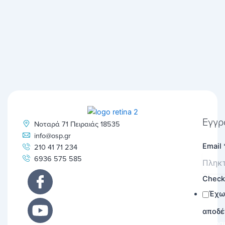
Εγγρ
Νοταρά 71 Πειραιάς 18535
info@osp.gr
Email
210 41 71 234
6936 575 585
Chec
Έχω
αποδέ
Εγγρα