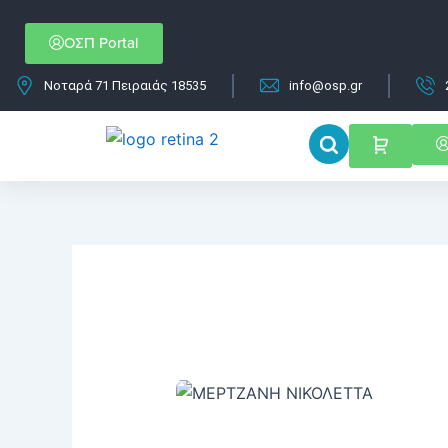
Μετάβαση
στο
ΟΣΠ Portal
περιεχόμενο
Νοταρά 71 Πειραιάς 18535
info@osp.gr