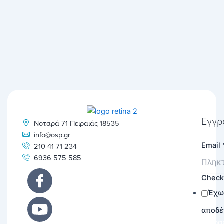
Εγγρ
Νοταρά 71 Πειραιάς 18535
info@osp.gr
Email
210 41 71 234
6936 575 585
Chec
Έχω
αποδέ
Εγγρα