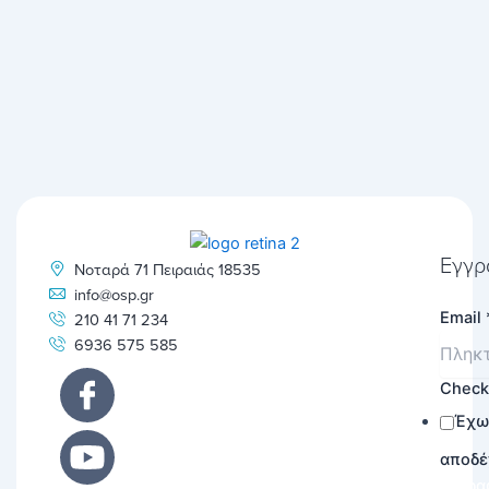
Εγγρ
Νοταρά 71 Πειραιάς 18535
info@osp.gr
Email
210 41 71 234
6936 575 585
Chec
Έχω
αποδέ
Εγγρα