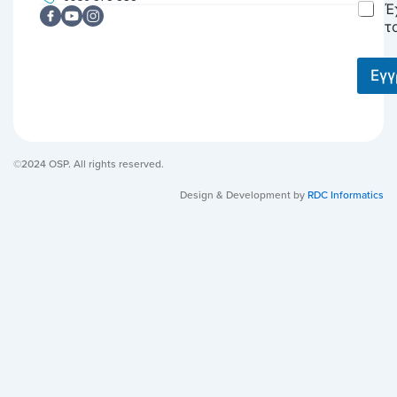
C
Έ
l
h
*
τ
e
c
k
Εγ
b
o
x
e
s
©2024 OSP. All rights reserved.
*
Design & Development by
RDC Informatics