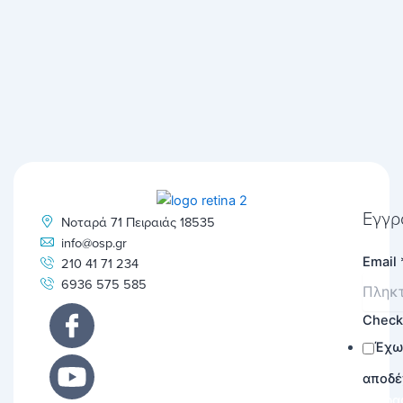
Εγγρ
Νοταρά 71 Πειραιάς 18535
info@osp.gr
Email
210 41 71 234
6936 575 585
Chec
Έχω
αποδέ
Εγγρα