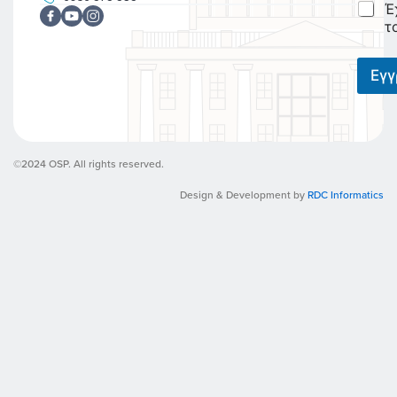
C
Έ
l
h
*
τ
e
c
k
Εγ
b
o
x
e
s
©2024 OSP. All rights reserved.
*
Design & Development by
RDC Informatics