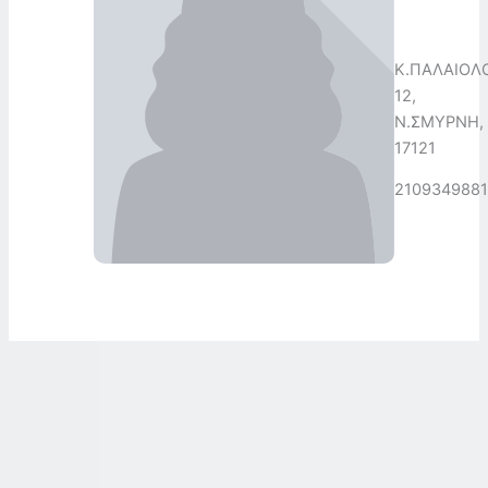
Κ.ΠΑΛΑΙΟΛ
12,
Ν.ΣΜΥΡΝΗ,
17121
2109349881