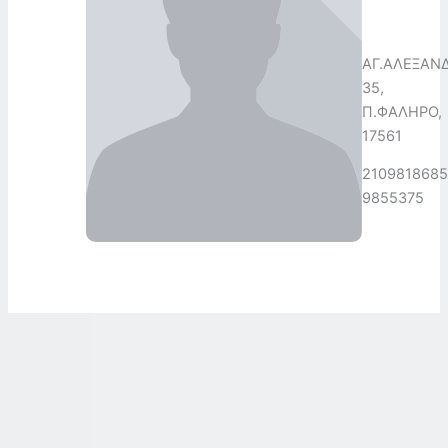
ΑΓ.ΑΛΕΞΑΝ
35,
Π.ΦΑΛΗΡΟ,
17561
2109818685
9855375